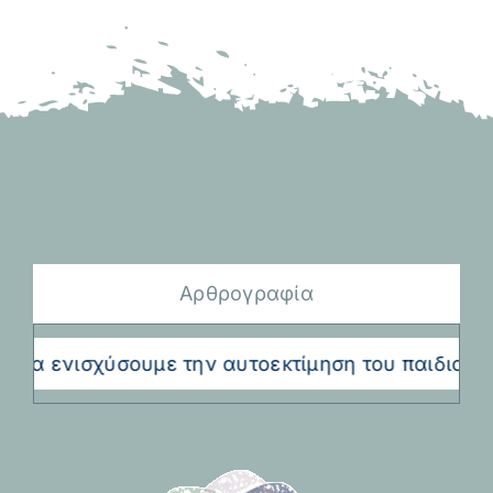
Αρθρογραφία
υμε την αυτοεκτίμηση του παιδιού μας
4+1 «