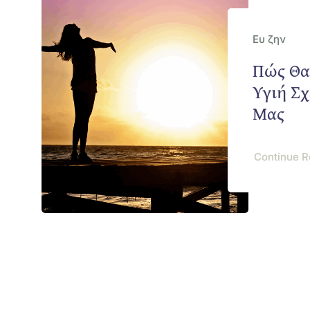
Ευ ζην
Πώς Θα
Υγιή Σ
Μας
Continue R