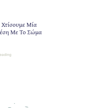
 Χτίσουμε Μία
χέση Με Το Σώμα
eading