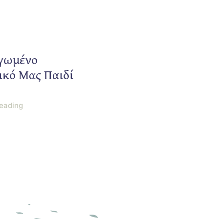
γωμένο
ικό Μας Παιδί
eading