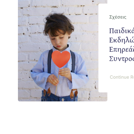
Σχέσεις
Παιδικ
Εκδηλώ
Επηρεά
Συντρο
Continue R