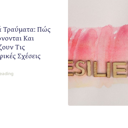
ά Τραύματα: Πώς
νονται Και
ζουν Τις
φικές Σχέσεις
eading