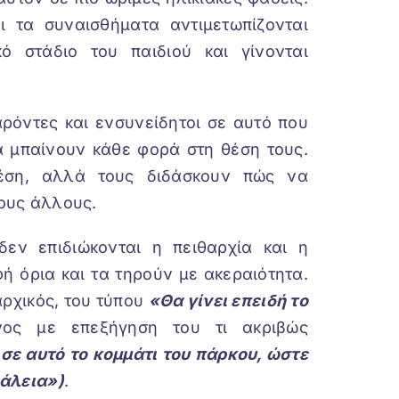
αι τα συναισθήματα αντιμετωπίζονται
ό στάδιο του παιδιού και γίνονται
ρόντες και ενσυνείδητοι σε αυτό που
α μπαίνουν κάθε φορά στη θέση τους.
χέση, αλλά τους διδάσκουν πώς να
τους άλλους.
εν επιδιώκονται η πειθαρχία και η
ή όρια και τα τηρούν με ακεραιότητα.
αρχικός, του τύπου
«Θα γίνει επειδή το
νος με επεξήγηση του τι ακριβώς
 σε αυτό το κομμάτι του πάρκου, ώστε
φάλεια»)
.