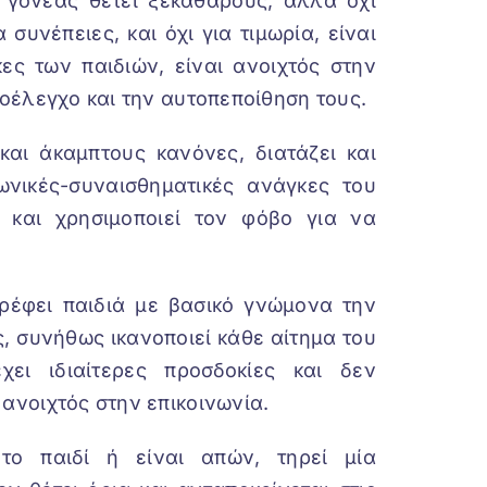
 γονέας θέτει ξεκάθαρους, αλλά όχι
συνέπειες, και όχι για τιμωρία, είναι
κες των παιδιών, είναι ανοιχτός στην
τοέλεγχο και την αυτοπεποίθηση τους.
αι άκαμπτους κανόνες, διατάζει και
νωνικές-συναισθηματικές ανάγκες του
υ και χρησιμοποιεί τον φόβο για να
έφει παιδιά με βασικό γνώμονα την
ς, συνήθως ικανοποιεί κάθε αίτημα του
χει ιδιαίτερες προσδοκίες και δεν
 ανοιχτός στην επικοινωνία.
ο παιδί ή είναι απών, τηρεί μία