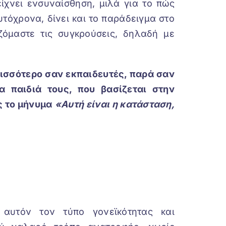
είχνει ενσυναίσθηση, μιλά για το πώς
αυτόχρονα, δίνει και το παράδειγμα στο
ζόμαστε τις συγκρούσεις, δηλαδή με
ρισσότερο σαν εκπαιδευτές, παρά σαν
α παιδιά τους, που βασίζεται στην
ς το μήνυμα
«Αυτή είναι η κατάσταση,
 αυτόν τον τύπο γονεϊκότητας και