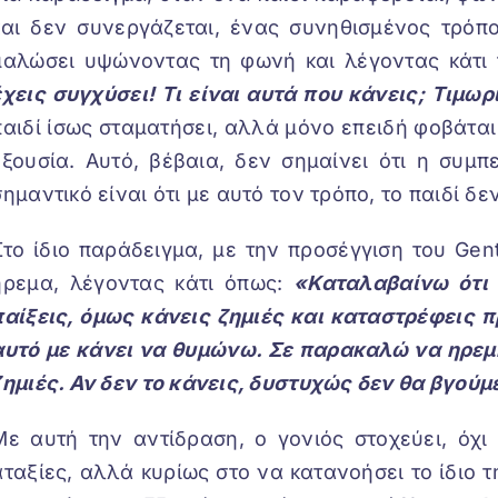
και δεν συνεργάζεται, ένας συνηθισμένος τρόπ
μαλώσει υψώνοντας τη φωνή και λέγοντας κάτι τ
έχεις συγχύσει! Τι είναι αυτά που κάνεις; Τιμωρ
παιδί ίσως σταματήσει, αλλά μόνο επειδή φοβάται 
εξουσία. Αυτό, βέβαια, δεν σημαίνει ότι η συμ
σημαντικό είναι ότι με αυτό τον τρόπο, το παιδί δε
Στο ίδιο παράδειγμα, με την προσέγγιση του Gent
ήρεμα, λέγοντας κάτι όπως:
«Καταλαβαίνω ότι 
παίξεις, όμως κάνεις ζημιές και καταστρέφεις π
αυτό με κάνει να θυμώνω. Σε παρακαλώ να ηρεμή
ζημιές. Αν δεν το κάνεις, δυστυχώς δεν θα βγούμ
Με αυτή την αντίδραση, ο γονιός στοχεύει, όχι 
αταξίες, αλλά κυρίως στο να κατανοήσει το ίδιο 