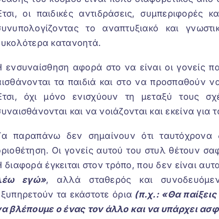
Έτσι, οι παιδικές αντιδράσεις, συμπεριφορές κ
συνυπολογίζοντας το αναπτυξιακό και γνωστικ
ευκολότερα κατανοητά.
Η ενσυναίσθηση αφορά στο να είναι οι γονείς πα
αισθάνονται τα παιδιά και στο να προσπαθούν ν
Έτσι, όχι μόνο ενισχύουν τη μεταξύ τους σ
συναισθάνονται και να νοιάζονται και εκείνα για 
Τα παραπάνω δεν σημαίνουν ότι ταυτόχρονα δ
οριοθέτηση. Οι γονείς αυτού του στυλ θέτουν σαφ
Η διαφορά έγκειται στον τρόπο, που δεν είναι αυτ
λέω εγώ»
, αλλά σταθερός και συνοδευόμε
εξυπηρετούν τα εκάστοτε όρια
(π.χ.: «Θα παίξεις
να βλέπουμε ο ένας τον άλλο και να υπάρχει ασ