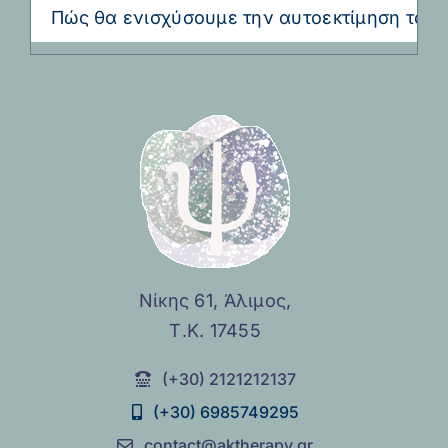
Πώς θα ενισχύσουμε την αυτοεκτίμηση του παιδιο
Νίκης 61, Άλιμος,
Τ.Κ. 17455
(+30) 2121212137
(+30) 6985749295
contact@aktherapy.gr